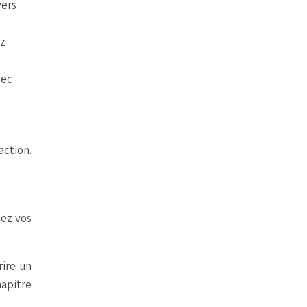
vers
ez
vec
action.
sez vos
rire un
hapitre