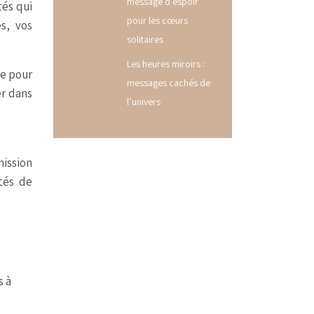
message d’espoir
tés qui
pour les cœurs
s, vos
solitaires
Les heures miroirs :
se pour
messages cachés de
er dans
l’univers
mission
tés de
s à