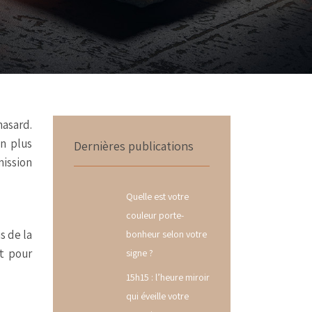
hasard.
n plus
Dernières publications
mission
Quelle est votre
couleur porte-
s de la
bonheur selon votre
nt pour
signe ?
15h15 : l’heure miroir
qui éveille votre