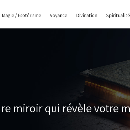
Magie / Esotérisme
Voyance
Divination
Spiritualité
ure miroir qui révèle votre m