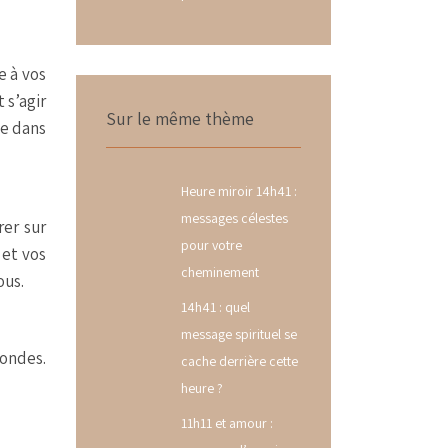
e à vos
 s’agir
Sur le même thème
ce dans
Heure miroir 14h41 :
messages célestes
rer sur
pour votre
 et vos
cheminement
ous.
14h41 : quel
message spirituel se
fondes.
cache derrière cette
heure ?
11h11 et amour :