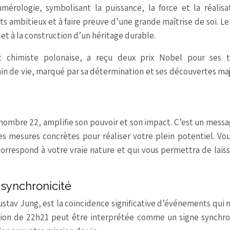
ologie, symbolisant la puissance, la force et la réalisati
ts ambitieux et à faire preuve d’une grande maîtrise de soi. Le
l et à la construction d’un héritage durable.
t chimiste polonaise, a reçu deux prix Nobel pour ses t
emin de vie, marqué par sa détermination et ses découvertes ma
nombre 22, amplifie son pouvoir et son impact. C’est un messa
s mesures concrètes pour réaliser votre plein potentiel. Vo
orrespond à votre vraie nature et qui vous permettra de lais
a synchronicité
ustav Jung, est la coïncidence significative d’événements qui 
vision de 22h21 peut être interprétée comme un signe synchr