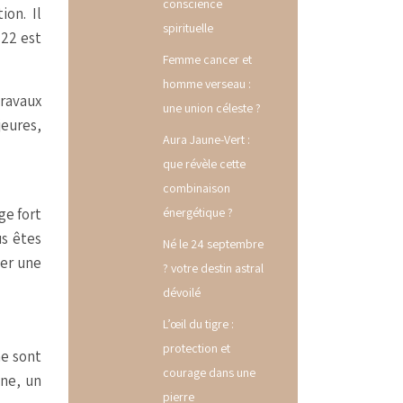
conscience
on. Il
spirituelle
 22 est
Femme cancer et
homme verseau :
ravaux
une union céleste ?
jeures,
Aura Jaune-Vert :
que révèle cette
combinaison
ge fort
énergétique ?
us êtes
Né le 24 septembre
ser une
? votre destin astral
dévoilé
L’œil du tigre :
protection et
ne sont
courage dans une
one, un
pierre