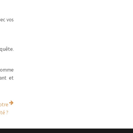
vec vos
 quête.
a comme
ant et
votre
té ?