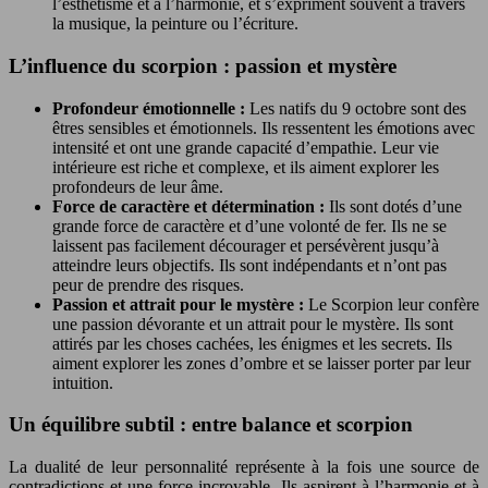
l’esthétisme et à l’harmonie, et s’expriment souvent à travers
la musique, la peinture ou l’écriture.
L’influence du scorpion : passion et mystère
Profondeur émotionnelle :
Les natifs du 9 octobre sont des
êtres sensibles et émotionnels. Ils ressentent les émotions avec
intensité et ont une grande capacité d’empathie. Leur vie
intérieure est riche et complexe, et ils aiment explorer les
profondeurs de leur âme.
Force de caractère et détermination :
Ils sont dotés d’une
grande force de caractère et d’une volonté de fer. Ils ne se
laissent pas facilement décourager et persévèrent jusqu’à
atteindre leurs objectifs. Ils sont indépendants et n’ont pas
peur de prendre des risques.
Passion et attrait pour le mystère :
Le Scorpion leur confère
une passion dévorante et un attrait pour le mystère. Ils sont
attirés par les choses cachées, les énigmes et les secrets. Ils
aiment explorer les zones d’ombre et se laisser porter par leur
intuition.
Un équilibre subtil : entre balance et scorpion
La dualité de leur personnalité représente à la fois une source de
contradictions et une force incroyable. Ils aspirent à l’harmonie et à