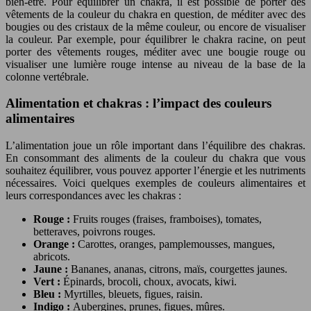
bien-être. Pour équilibrer un chakra, il est possible de porter des
vêtements de la couleur du chakra en question, de méditer avec des
bougies ou des cristaux de la même couleur, ou encore de visualiser
la couleur. Par exemple, pour équilibrer le chakra racine, on peut
porter des vêtements rouges, méditer avec une bougie rouge ou
visualiser une lumière rouge intense au niveau de la base de la
colonne vertébrale.
Alimentation et chakras : l’impact des couleurs
alimentaires
L’alimentation joue un rôle important dans l’équilibre des chakras.
En consommant des aliments de la couleur du chakra que vous
souhaitez équilibrer, vous pouvez apporter l’énergie et les nutriments
nécessaires. Voici quelques exemples de couleurs alimentaires et
leurs correspondances avec les chakras :
Rouge :
Fruits rouges (fraises, framboises), tomates,
betteraves, poivrons rouges.
Orange :
Carottes, oranges, pamplemousses, mangues,
abricots.
Jaune :
Bananes, ananas, citrons, maïs, courgettes jaunes.
Vert :
Épinards, brocoli, choux, avocats, kiwi.
Bleu :
Myrtilles, bleuets, figues, raisin.
Indigo :
Aubergines, prunes, figues, mûres.