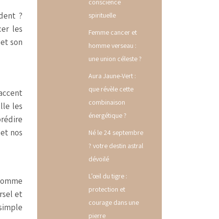
conscience
dent ?
spirituelle
er les
Femme cancer et
 et son
homme verseau :
une union céleste ?
Aura Jaune-Vert :
que révèle cette
’accent
combinaison
lle les
énergétique ?
prédire
 et nos
Né le 24 septembre
? votre destin astral
dévoilé
L’œil du tigre :
e comme
protection et
rsel et
courage dans une
 simple
pierre