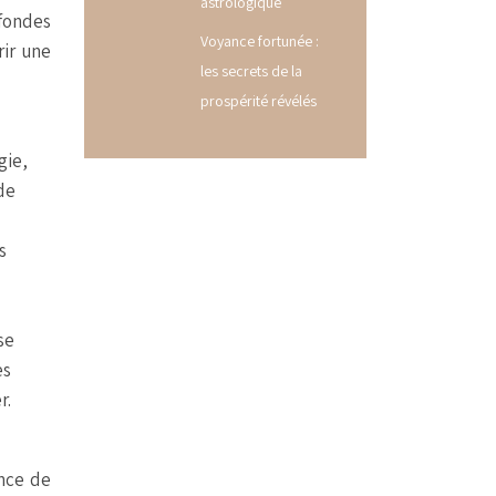
astrologique
ofondes
Voyance fortunée :
rir une
les secrets de la
prospérité révélés
gie,
de
s
se
es
r.
nce de