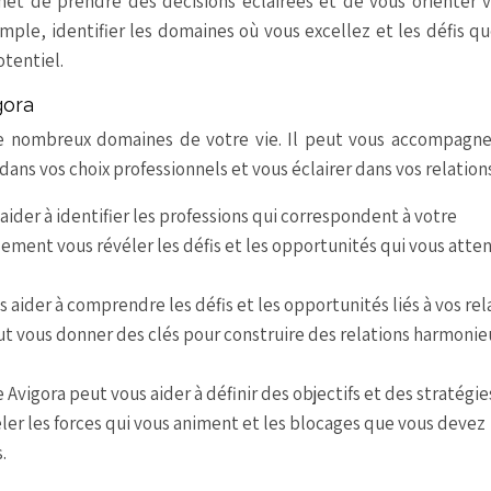
met de prendre des décisions éclairées et de vous orienter 
mple, identifier les domaines où vous excellez et les défis q
tentiel.
gora
e nombreux domaines de votre vie. Il peut vous accompagne
ns vos choix professionnels et vous éclairer dans vos relations
ider à identifier les professions qui correspondent à votre
alement vous révéler les défis et les opportunités qui vous att
aider à comprendre les défis et les opportunités liés à vos rel
eut vous donner des clés pour construire des relations harmoni
Avigora peut vous aider à définir des objectifs et des stratégie
véler les forces qui vous animent et les blocages que vous devez
.