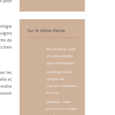
es pour
rologie
Sur le même thème
Avigora
nte de
ts dans
Nés en février : quel
est votre véritable
signe astrologique ?
Astrologie transit:
ser les
naviguer les
elle et
courants cosmiques
prendre
de la vie
uencent
Gémeaux : dates
précises de ce signe