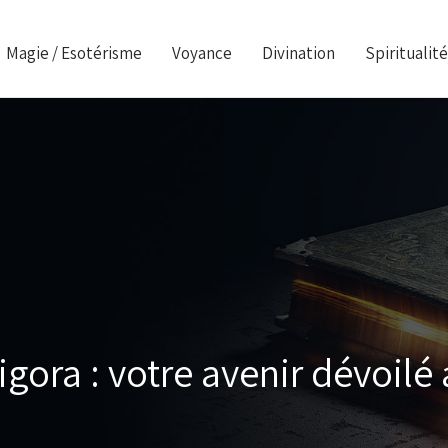
Magie / Esotérisme
Voyance
Divination
Spiritualité
gora : votre avenir dévoilé 