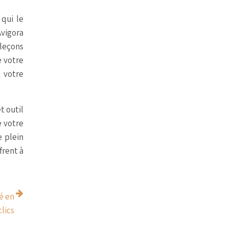
 qui le
Avigora
 leçons
e votre
t votre
t outil
e votre
e plein
frent à
é en
lics