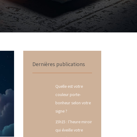
Dernières publications
Quelle est votre
couleur porte-
bonheur selon votre
signe ?
15h15 : l’heure miroir
qui éveille votre