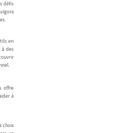
s défis
Avigora
es.
tils en
r à des
couvrir
nnel.
s offre
aider à
s choix