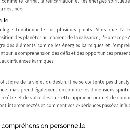
s comme le karma, la réincarnation et les énergies spirituell
sa destinée.
elle
logie traditionnelle sur plusieurs points. Alors que l’ast
position des planètes au moment de la naissance, l’Horoscope 
tègre des éléments comme les énergies karmiques et l’emprei
ent sur la compréhension des défis et des opportunités présen
et aux influences karmiques.
istique de la vie et du destin. Il ne se contente pas d’analy
ence, mais prend également en compte les dimensions spiritu
votre être et de votre destin. Cette approche permet de com
sont interconnectés et comment vos expériences passées infl
de compréhension personnelle