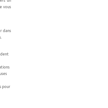
vers un
ue vous
r dans
.
endent
ations
euses
s pour