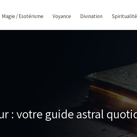
Magie / Esotérisme
Voyance
Divination
Spiritualité
r : votre guide astral quoti