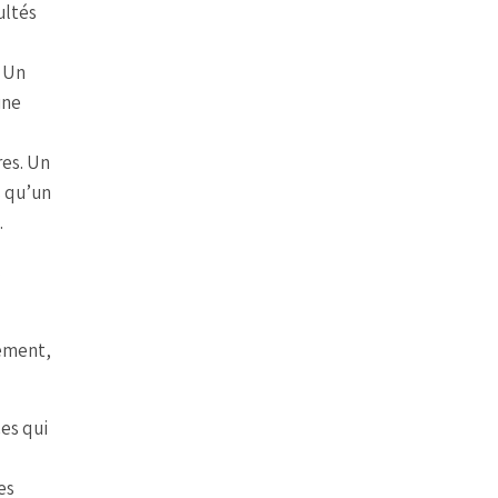
ultés
. Un
une
res. Un
s qu’un
.
.
nement,
es qui
es