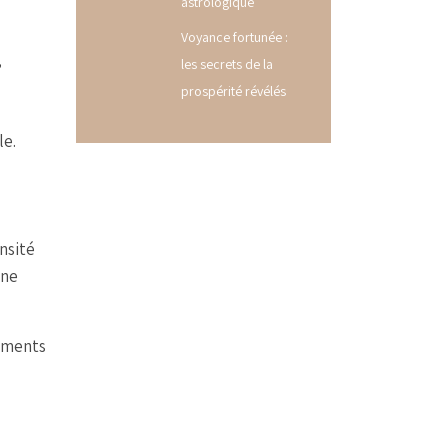
astrologique
Voyance fortunée :
,
les secrets de la
prospérité révélés
le.
nsité
une
nements