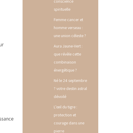
conscience
spirituelle
Femme cancer et
homme verseau :
une union céleste ?
ur
Aura Jaune-Vert :
que révèle cette
combinaison
énergétique ?
Né le 24 septembre
? votre destin astral
dévoilé
L’œil du tigre :
protection et
issance
courage dans une
pierre