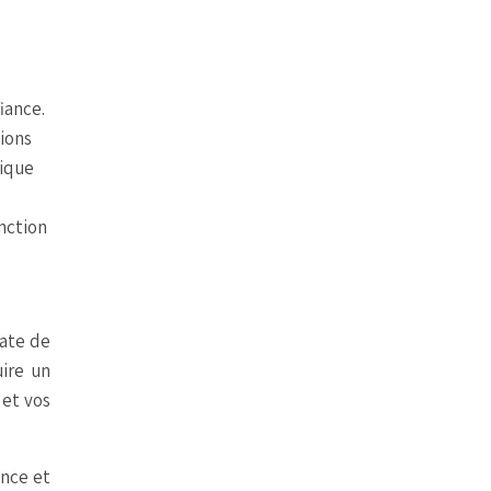
iance.
tions
dique
nction
date de
uire un
 et vos
ance et