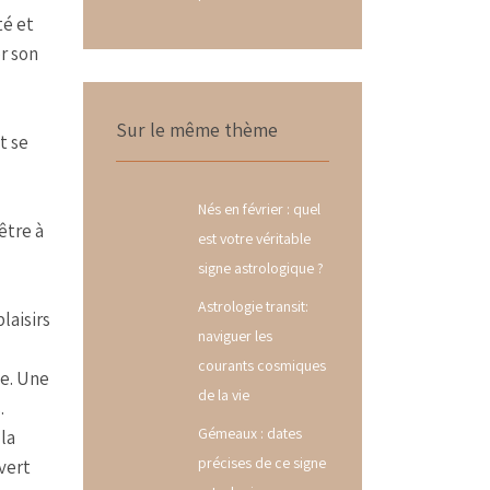
té et
r son
Sur le même thème
t se
Nés en février : quel
être à
est votre véritable
signe astrologique ?
Astrologie transit:
laisirs
naviguer les
courants cosmiques
ve. Une
de la vie
.
Gémeaux : dates
la
précises de ce signe
vert