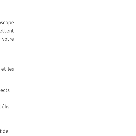
roscope
mettent
r votre
 et les
pects
défis
t de