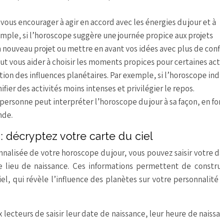
ous encourager à agir en accord avec les énergies du jour et à
mple, si l’horoscope suggère une journée propice aux projets
n nouveau projet ou mettre en avant vos idées avec plus de conf
t vous aider à choisir les moments propices pour certaines ac
ion des influences planétaires. Par exemple, si l’horoscope in
fier des activités moins intenses et privilégier le repos.
ersonne peut interpréter l’horoscope du jour à sa façon, en fo
nde.
: décryptez votre carte du ciel
nnalisée de votre horoscope du jour, vous pouvez saisir votre 
e lieu de naissance. Ces informations permettent de constr
el, qui révèle l’influence des planètes sur votre personnalité
x lecteurs de saisir leur date de naissance, leur heure de naiss