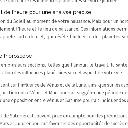
e qui reflète les influences planétaires sur votre journée.
t de l’heure pour une analyse précise
ition du Soleil au moment de votre naissance. Mais pour un ho
alement l’heure et le lieu de naissance. Ces informations per
appelé carte du ciel, qui révèle l’influence des planètes su
e l’horoscope
n plusieurs sections, telles que l’amour, le travail, la santé
ation des influences planétaires sur cet aspect de votre vie.
ent sur l’influence de Vénus et de la Lune, ainsi que sur les as
njonction entre Vénus et Mars pourrait suggérer une période de
qu’une opposition entre Vénus et Saturne pourrait indiquer des 
et de Saturne est souvent prise en compte pour les prédictions
Mars et Jupiter pourrait favoriser des opportunités de succès e