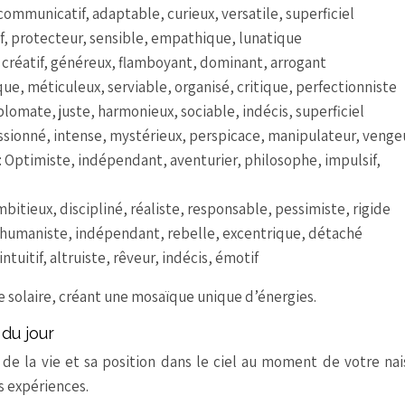
 communicatif, adaptable, curieux, versatile, superficiel
uitif, protecteur, sensible, empathique, lunatique
e, créatif, généreux, flamboyant, dominant, arrogant
ue, méticuleux, serviable, organisé, critique, perfectionniste
lomate, juste, harmonieux, sociable, indécis, superficiel
ssionné, intense, mystérieux, perspicace, manipulateur, venge
 Optimiste, indépendant, aventurier, philosophe, impulsif,
bitieux, discipliné, réaliste, responsable, pessimiste, rigide
al, humaniste, indépendant, rebelle, excentrique, détaché
intuitif, altruiste, rêveur, indécis, émotif
ne solaire, créant une mosaïque unique d’énergies.
du jour
de la vie et sa position dans le ciel au moment de votre na
s expériences.