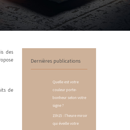
uis des
propose
Dernières publications
Quelle est votre
its de
couleur porte-
bonheur selon votre
signe ?
15h15 : l’heure miroir
qui éveille votre