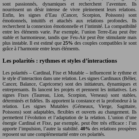
sont passionnés, dynamiques et recherchent l’aventure. Ils
nourrissent un désir intense de vivre pleinement leurs relations.
Enfin, les signes d’Eau (Cancer, Scorpion, Poissons) sont
émotionnels, intuitifs et attachés aux relations profondes. Ils
recherchent la connexion émotionnelle et l’intimité. La compatibilité
entre les éléments varie. Par exemple, l’union Terre-Eau peut être
stable et harmonieuse, tandis que Feu-Air peut être stimulante mais
plus instable. Il est estimé que
25%
des couples compatibles le sont
grâce à l’harmonie entre leurs éléments.
Les polarités : rythmes et styles d’interactions
Les polarités – Cardinal, Fixe et Mutable – influencent le rythme et
le style d’interaction dans une relation. Les signes Cardinaux (Bélier,
Cancer, Balance, Capricorne) sont des initiateurs, dynamiques et
entreprenants. Ils lancent les projets et prennent les initiatives. Les
signes Fixes (Taureau, Lion, Scorpion, Verseau) sont stables,
déterminés et fidèles. Ils apportent la constance et la profondeur à la
relation. Les signes Mutables (Gémeaux, Vierge, Sagittaire,
Poissons) sont adaptables, flexibles et ouverts au changement. Ils
permettent l’évolution et l’adaptation de la relation. L’union d’une
énergie Cardinal et Fixe, par exemple, peut être très efficace : l’un
apporte l’impulsion, l’autre la stabilité.
40%
des relations prospères
reposent sur une complémentarité entre ces polarités.