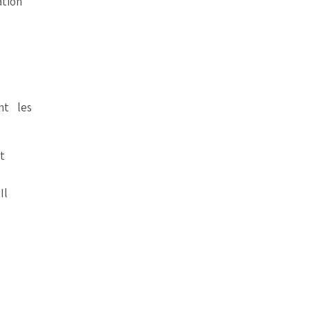
ation
nt les
st
Il