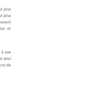
st plus
st plus
peuvent
tes et
é à une
t ainsi
ects de