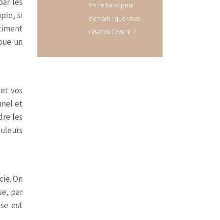
par les
Votre tarot pour
ple, si
demain : que vous
timent
réserve l’avenir ?
joue un
 et vos
nnel et
dre les
ouleurs
cie. On
se, par
ise est