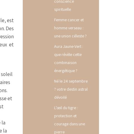
conscience
spirituelle
le, est
Femme cancer et
on. Des
homme verseau :
ression
une union céleste ?
eux et
Aura Jaune-Vert :
que révèle cette
combinaison
énergétique ?
 soleil
Né le 24 septembre
aires
? votre destin astral
ons.
dévoilé
sse et
st
L’œil du tigre :
protection et
 la
courage dans une
e la
pierre