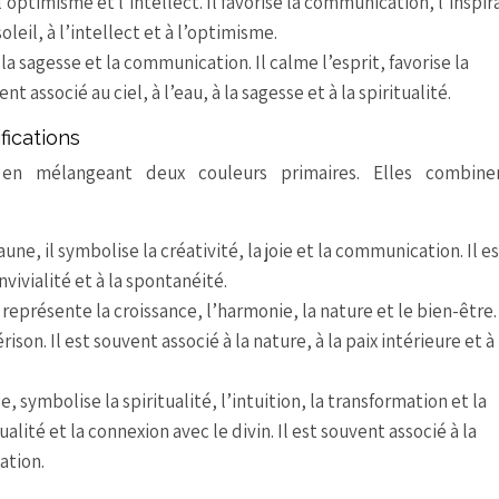
 l’optimisme et l’intellect. Il favorise la communication, l’inspir
soleil, à l’intellect et à l’optimisme.
 la sagesse et la communication. Il calme l’esprit, favorise la
nt associé au ciel, à l’eau, à la sagesse et à la spiritualité.
fications
 en mélangeant deux couleurs primaires. Elles combine
ne, il symbolise la créativité, la joie et la communication. Il e
vivialité et à la spontanéité.
représente la croissance, l’harmonie, la nature et le bien-être. 
érison. Il est souvent associé à la nature, à la paix intérieure et à
 symbolise la spiritualité, l’intuition, la transformation et la
ualité et la connexion avec le divin. Il est souvent associé à la
mation.