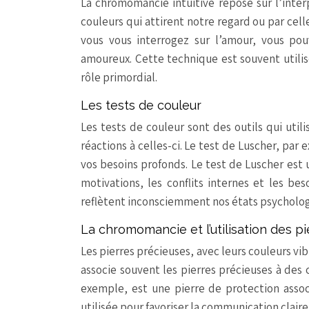
La chromomancie intuitive repose sur l’inter
couleurs qui attirent notre regard ou par cell
vous vous interrogez sur l’amour, vous po
amoureux. Cette technique est souvent utilisée
rôle primordial.
Les tests de couleur
Les tests de couleur sont des outils qui uti
réactions à celles-ci. Le test de Luscher, par
vos besoins profonds. Le test de Luscher est
motivations, les conflits internes et les bes
reflètent inconsciemment nos états psycholog
La chromomancie et l’utilisation des p
Les pierres précieuses, avec leurs couleurs vi
associe souvent les pierres précieuses à des c
exemple, est une pierre de protection assoc
utilisée pour favoriser la communication claire, 