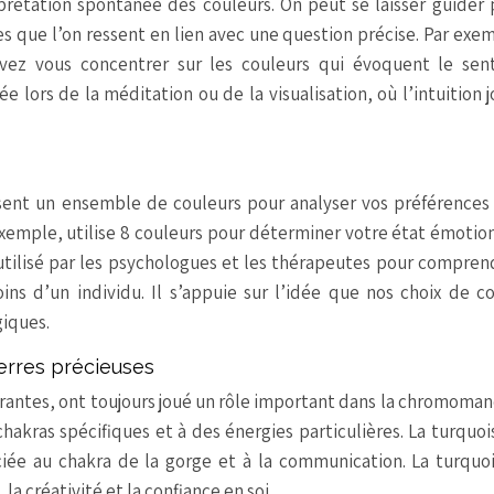
prétation spontanée des couleurs. On peut se laisser guider 
es que l’on ressent en lien avec une question précise. Par exem
uvez vous concentrer sur les couleurs qui évoquent le sen
 lors de la méditation ou de la visualisation, où l’intuition 
lisent un ensemble de couleurs pour analyser vos préférences
 exemple, utilise 8 couleurs pour déterminer votre état émotio
 utilisé par les psychologues et les thérapeutes pour compren
oins d’un individu. Il s’appuie sur l’idée que nos choix de c
iques.
ierres précieuses
brantes, ont toujours joué un rôle important dans la chromoman
hakras spécifiques et à des énergies particulières. La turquoi
iée au chakra de la gorge et à la communication. La turquo
la créativité et la confiance en soi.