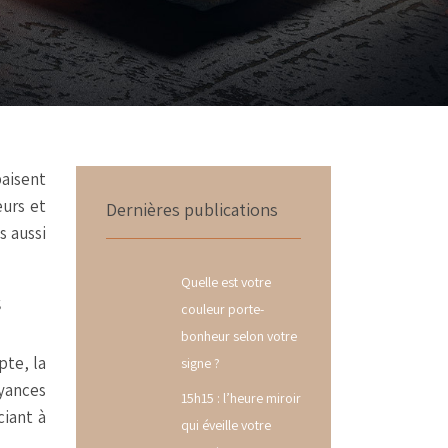
paisent
eurs et
Dernières publications
s aussi
Quelle est votre
s
couleur porte-
bonheur selon votre
pte, la
signe ?
oyances
15h15 : l’heure miroir
ciant à
qui éveille votre