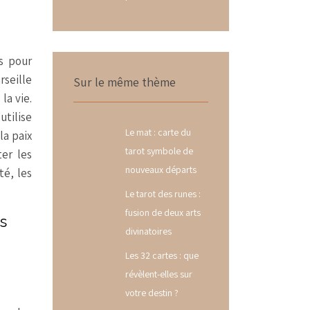
s pour
rseille
Sur le même thème
la vie.
utilise
Le mat : carte du
la paix
tarot symbole de
ter les
nouveaux départs
té, les
Le tarot des runes :
fusion de deux arts
s
divinatoires
Les 32 cartes : que
révèlent-elles sur
votre destin ?