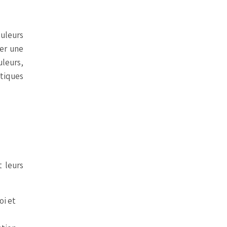
ouleurs
ser une
uleurs,
tiques
t leurs
oi et