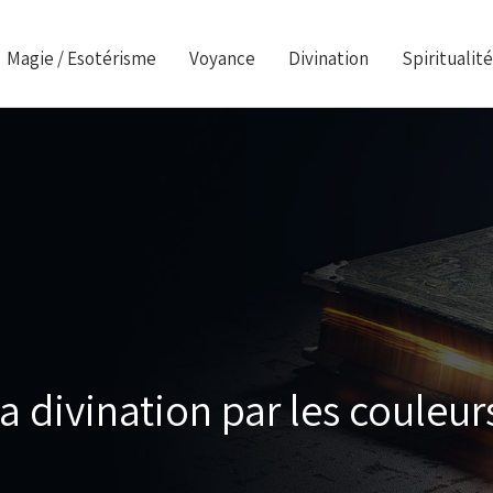
Magie / Esotérisme
Voyance
Divination
Spiritualité
 la divination par les couleur