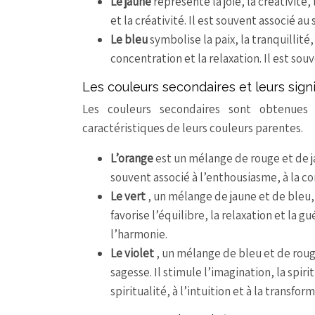
Le jaune
représente la joie, la créativité,
et la créativité. Il est souvent associé au 
Le bleu
symbolise la paix, la tranquillité,
concentration et la relaxation. Il est souve
Les couleurs secondaires et leurs signi
Les couleurs secondaires sont obtenues
caractéristiques de leurs couleurs parentes.
L’orange
est un mélange de rouge et de jau
souvent associé à l’enthousiasme, à la con
Le vert
, un mélange de jaune et de bleu, 
favorise l’équilibre, la relaxation et la gu
l’harmonie.
Le violet
, un mélange de bleu et de rouge,
sagesse. Il stimule l’imagination, la spirit
spiritualité, à l’intuition et à la transfor