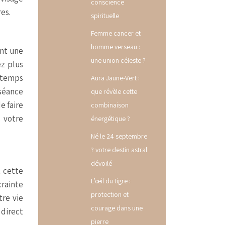
conscience
es.
spirituelle
Femme cancer et
homme verseau :
ent une
une union céleste ?
ez plus
e temps
Aura Jaune-Vert :
 séance
que révèle cette
e faire
combinaison
s votre
énergétique ?
Né le 24 septembre
? votre destin astral
dévoilé
t cette
L’œil du tigre :
crainte
protection et
tre vie
courage dans une
 direct
pierre