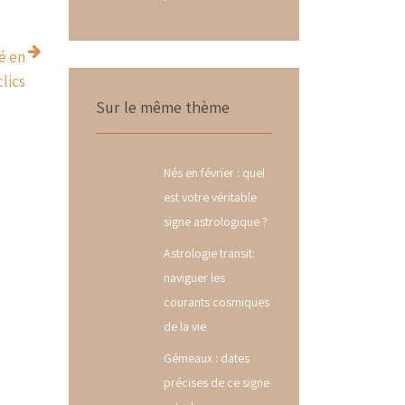
é en
lics
Sur le même thème
Nés en février : quel
est votre véritable
signe astrologique ?
Astrologie transit:
naviguer les
courants cosmiques
de la vie
Gémeaux : dates
précises de ce signe