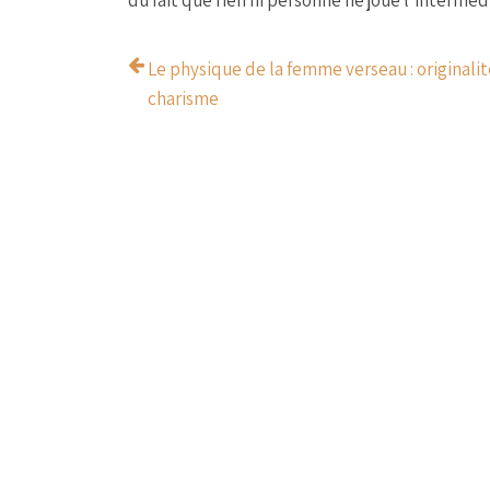
du fait que rien ni personne ne joue l’interméd
Le physique de la femme verseau : originalit
charisme