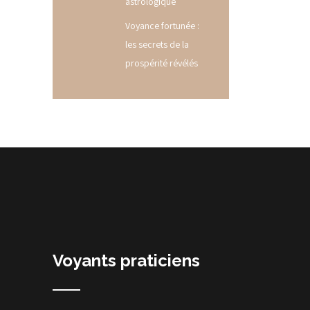
astrologique
Voyance fortunée :
les secrets de la
prospérité révélés
Voyants praticiens