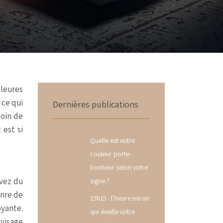
lleures
 ce qui
Dernières publications
soin de
 est si
Quelle est votre
couleur porte-
bonheur selon votre
avez du
signe ?
enre de
15h15 : l’heure miroir
oyante.
qui éveille votre
 visage