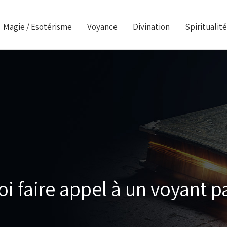
Magie / Esotérisme
Voyance
Divination
Spiritualité
i faire appel à un voyant pa