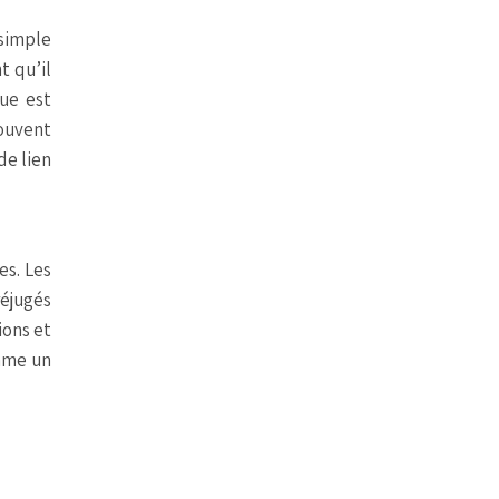
 simple
t qu’il
que est
ouvent
de lien
es. Les
réjugés
ions et
omme un