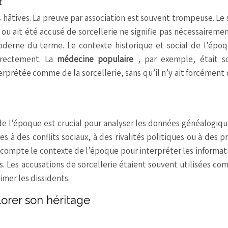
t
s hâtives. La preuve par association est souvent trompeuse. Le
e ou ait été accusé de sorcellerie ne signifie pas nécessairemen
oderne du terme. Le contexte historique et social de l’épo
rrectement. La
médecine populaire
, par exemple, était s
rprétée comme de la sorcellerie, sans qu’il n’y ait forcément 
de l’époque est crucial pour analyser les données généalogiqu
es à des conflits sociaux, à des rivalités politiques ou à des p
n compte le contexte de l’époque pour interpréter les informat
s. Les accusations de sorcellerie étaient souvent utilisées c
imer les dissidents.
orer son héritage