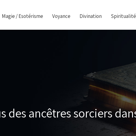
Magie / Esotérisme
Voyance
Divination
Spiritualité
us des ancêtres sorciers dans