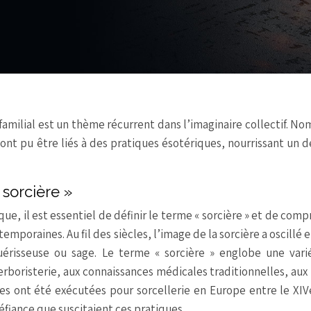
e familial est un thème récurrent dans l’imaginaire collectif. N
ont pu être liés à des pratiques ésotériques, nourrissant un d
 sorcière »
e, il est essentiel de définir le terme « sorcière » et de com
mporaines. Au fil des siècles, l’image de la sorcière a oscillé e
uérisseuse ou sage. Le terme « sorcière » englobe une vari
erboristerie, aux connaissances médicales traditionnelles, aux 
s ont été exécutées pour sorcellerie en Europe entre le XIV
éfiance que suscitaient ces pratiques.