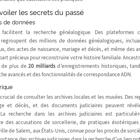
oiler les secrets du passé
ses de données
 facilitent la recherche généalogique. Des plateformes
regroupent des millions de données généalogiques, inclua
aux, des actes de naissance, mariage et décès, et même des a
part précieux pour reconstruire votre histoire familiale. Ancest
 de plus de
20 milliards
d’enregistrements historiques, tan
che avancés et des fonctionnalités de correspondance ADN.
rique
crucial de consulter les archives locales et les musées. Des re
age et décès, et des documents judiciaires peuvent révél
La recherche dans les archives judiciaires est particuliè
re des accusations de sorcellerie, de pratiques ésotériques
ville de Salem, aux États-Unis, connue pour les procès de sorci
ortance des archives judiciaires dans la recherche d’un lien po