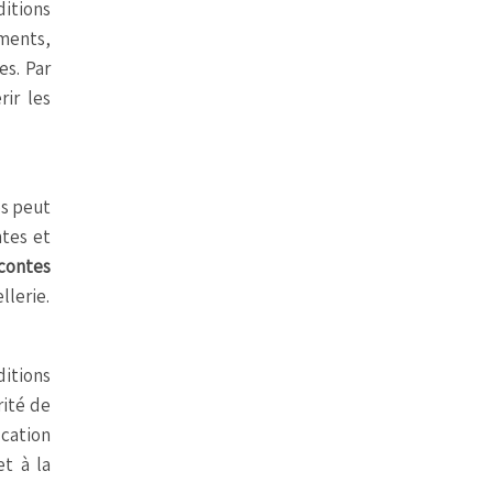
ditions
ments,
es. Par
rir les
es peut
ntes et
contes
llerie.
ditions
rité de
cation
et à la