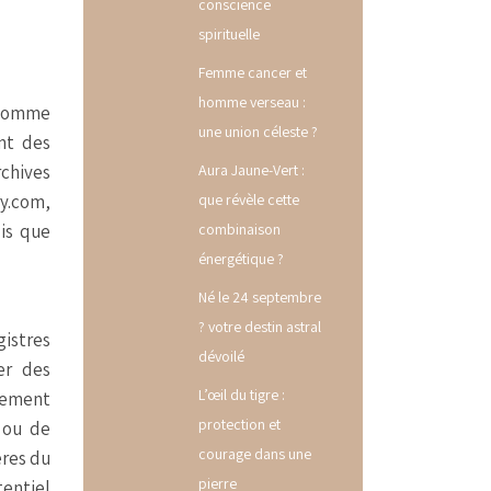
conscience
spirituelle
Femme cancer et
homme verseau :
 comme
une union céleste ?
nt des
rchives
Aura Jaune-Vert :
ry.com,
que révèle cette
dis que
combinaison
énergétique ?
Né le 24 septembre
? votre destin astral
gistres
dévoilé
er des
L’œil du tigre :
rement
protection et
 ou de
courage dans une
ères du
pierre
tentiel