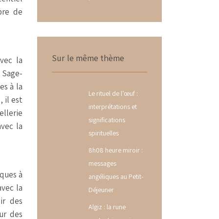
bre de
Sur le même thème
vec la
« Sage-
es à la
Le rituel de l’œuf :
 il est
interprétations et
ellerie
significations
avec la
spirituelles
8h08 heure miroir :
messages
iques à
angéliques au Petit-
avec la
Déjeuner
ir des
Algiz : la rune
ur des