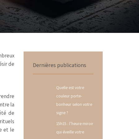
ombreux
ésir de
Dernières publications
Quelle est votre
prendre
couleur porte-
ntre la
bonheur selon votre
été de
signe ?
rituels
15h15 : l’heure miroir
e et le
qui éveille votre