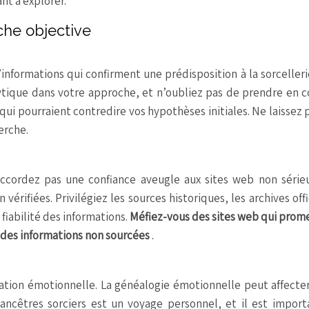
ant à explorer.
che objective
’informations qui confirment une prédisposition à la sorceller
alytique dans votre approche, et n’oubliez pas de prendre en
ui pourraient contredire vos hypothèses initiales. Ne laissez 
erche.
’accordez pas une confiance aveugle aux sites web non série
rifiées. Privilégiez les sources historiques, les archives offi
 fiabilité des informations.
Méfiez-vous des sites web qui pro
 des informations non sourcées
.
étation émotionnelle. La généalogie émotionnelle peut affecte
ancêtres sorciers est un voyage personnel, et il est import