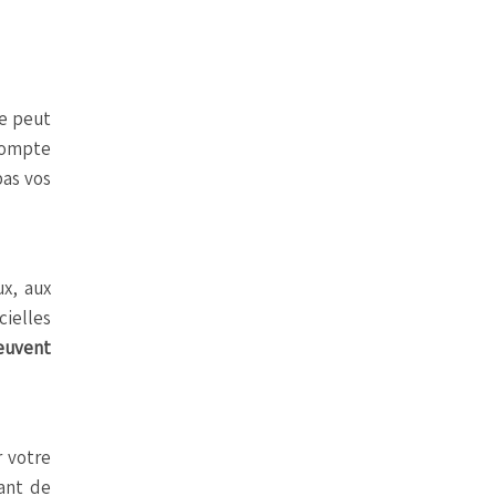
ie peut
 compte
pas vos
ux, aux
cielles
meuvent
r votre
ant de