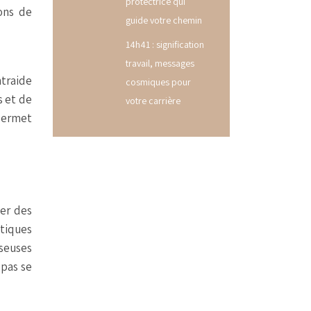
protectrice qui
ons de
guide votre chemin
14h41 : signification
travail, messages
ntraide
cosmiques pour
s et de
votre carrière
 permet
ier des
atiques
sseuses
 pas se