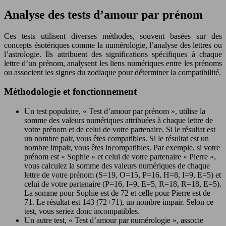
Analyse des tests d’amour par prénom
Ces tests utilisent diverses méthodes, souvent basées sur des
concepts ésotériques comme la numérologie, l’analyse des lettres ou
l’astrologie. Ils attribuent des significations spécifiques à chaque
lettre d’un prénom, analysent les liens numériques entre les prénoms
ou associent les signes du zodiaque pour déterminer la compatibilité.
Méthodologie et fonctionnement
Un test populaire, « Test d’amour par prénom », utilise la
somme des valeurs numériques attribuées à chaque lettre de
votre prénom et de celui de votre partenaire. Si le résultat est
un nombre pair, vous êtes compatibles. Si le résultat est un
nombre impair, vous êtes incompatibles. Par exemple, si votre
prénom est « Sophie » et celui de votre partenaire « Pierre »,
vous calculez la somme des valeurs numériques de chaque
lettre de votre prénom (S=19, O=15, P=16, H=8, I=9, E=5) et
celui de votre partenaire (P=16, I=9, E=5, R=18, R=18, E=5).
La somme pour Sophie est de 72 et celle pour Pierre est de
71. Le résultat est 143 (72+71), un nombre impair. Selon ce
test, vous seriez donc incompatibles.
Un autre test, « Test d’amour par numérologie », associe