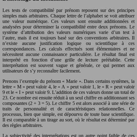
Les tests de compatibilité par prénom reposent sur des principes
simples mais arbitraires. Chaque lettre de l’alphabet se voit attribuer
une valeur numérique. Ces valeurs sont ensuite additionnées et
analysées pour déterminer la compatibilité entre deux prénoms. Le
système d’attribution des valeurs numériques varie d’un test à
l’autre, mais il est toujours basé sur des conventions arbitraires. Il
n’existe aucune justification logique ou scientifique à ces
correspondances. Les calculs effectués sont élémentaires et ne
nécessitent aucune connaissance particulière. Le résultat final est
interprété en fonction d’une grille de lecture préétablie. Cette
interprétation est souvent vague et générale, ce qui permet aux
utilisateurs de s’y reconnaître facilement.
Prenons l’exemple du prénom « Marie ». Dans certains systèmes, la
lettre « M » peut valoir 4, le « A » peut valoir 1, le « R » peut valoir
9 et le « I » peut valoir 9. L’addition de ces valeurs donne un total de
23. Ce nombre est ensuite réduit à un seul chiffre en additionnant ses
composantes (2 + 3 = 5). Le chiffre 5 est alors associé à une série de
traits de personnalité et de caractéristiques relationnelles. Ce
processus, bien que simple, est dépourvu de toute base scientifique.
Il est comparable à un tirage au sort, où le résultat est déterminé par
des règles arbitraires.
La subjectivité des interprétations est un autre point faible de ces